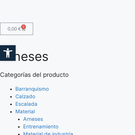
0
0,00
€
Abrir barra de herramientas
Arneses
Categorías del producto
Barranquismo
Calzado
Escalada
Material
Arneses
Entrenamiento
Material de industria