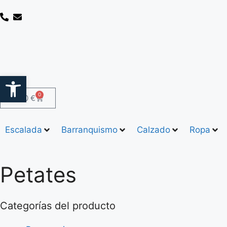
Abrir barra de herramientas
0
0,00
€
Escalada
Barranquismo
Calzado
Ropa
Petates
Categorías del producto