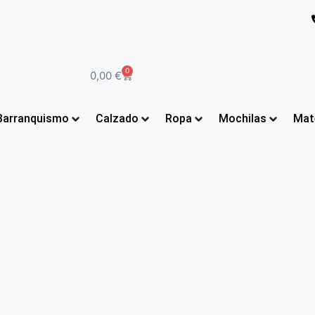
0
0,00
€
Barranquismo
Calzado
Ropa
Mochilas
Mate