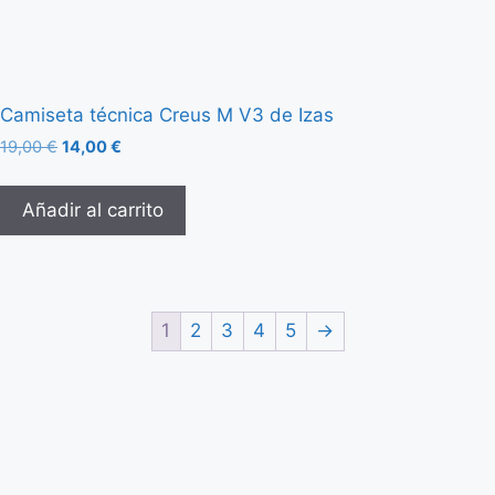
Camiseta técnica Creus M V3 de Izas
19,00
€
14,00
€
Añadir al carrito
1
2
3
4
5
→