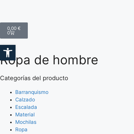
0,00
€
0
Abrir barra de herramientas
Ropa de hombre
Categorías del producto
Barranquismo
Calzado
Escalada
Material
Mochilas
Ropa