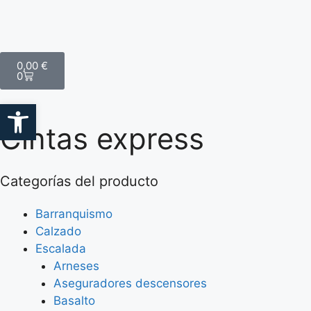
0,00
€
0
Abrir barra de herramientas
Cintas express
Categorías del producto
Barranquismo
Calzado
Escalada
Arneses
Aseguradores descensores
Basalto