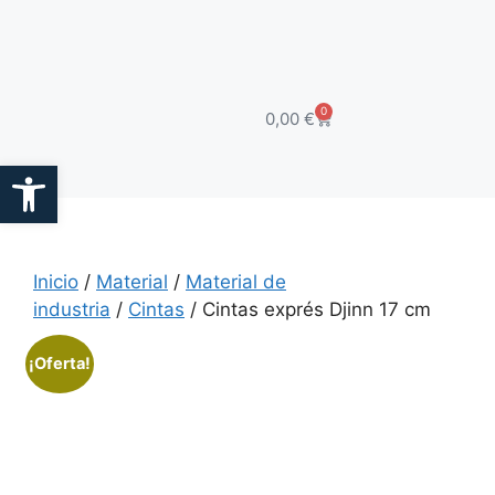
0
0,00
€
Abrir barra de herramientas
Inicio
/
Material
/
Material de
industria
/
Cintas
/ Cintas exprés Djinn 17 cm
¡Oferta!