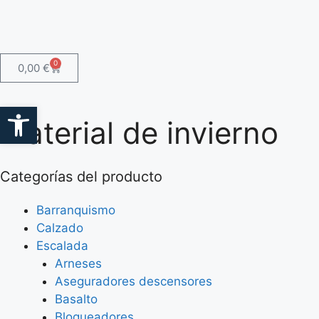
0
0,00
€
Abrir barra de herramientas
Material de invierno
Categorías del producto
Barranquismo
Calzado
Escalada
Arneses
Aseguradores descensores
Basalto
Bloqueadores