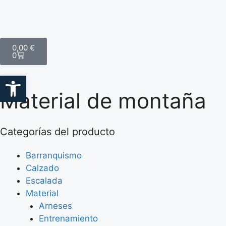
0,00
€
0
Abrir barra de herramientas
Material de montaña
Categorías del producto
Barranquismo
Calzado
Escalada
Material
Arneses
Entrenamiento