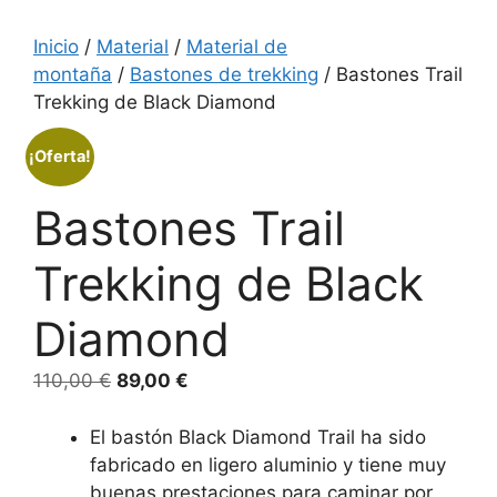
Inicio
/
Material
/
Material de
montaña
/
Bastones de trekking
/ Bastones Trail
Trekking de Black Diamond
¡Oferta!
Bastones Trail
Trekking de Black
Diamond
El
El
110,00
€
89,00
€
precio
precio
original
actual
El bastón Black Diamond Trail ha sido
era:
es:
fabricado en ligero aluminio y tiene muy
110,00 €.
89,00 €.
buenas prestaciones para caminar por