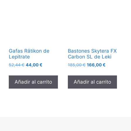
Gafas Rätikon de
Bastones Skytera FX
Lepitrate
Carbon SL de Leki
El
El
El
El
52,44
€
44,00
€
185,00
€
166,00
€
precio
precio
precio
precio
original
actual
original
actual
Añadir al carrito
Añadir al carrito
era:
es:
era:
es:
52,44 €.
44,00 €.
185,00 €.
166,00 €.