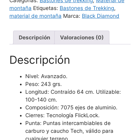
Categorías:
Bastones de trekking
,
Material de
cantidad
montaña
Etiquetas:
Bastones de Trekking
,
material de montaña
Marca:
Black Diamond
Descripción
Valoraciones (0)
Descripción
Nivel:
Avanzado.
Peso:
243 grs.
Longitud:
Contraído 64 cm. Utilizable:
100-140 cm.
Composición:
7075 ejes de aluminio.
Cierres:
Tecnología FlickLock.
Punta:
Puntas intercambiables de
carburo y caucho Tech, válido para
cualquier terreno.