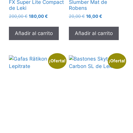
FX Super Lite Compact
Slumber Mat de
de Leki
Robens
El
El
El
El
200,00
€
180,00
€
20,00
€
16,00
€
precio
precio
precio
precio
original
actual
original
actual
Añadir al carrito
Añadir al carrito
era:
es:
era:
es:
200,00 €.
180,00 €.
20,00 €.
16,00 €.
¡Oferta!
¡Oferta!