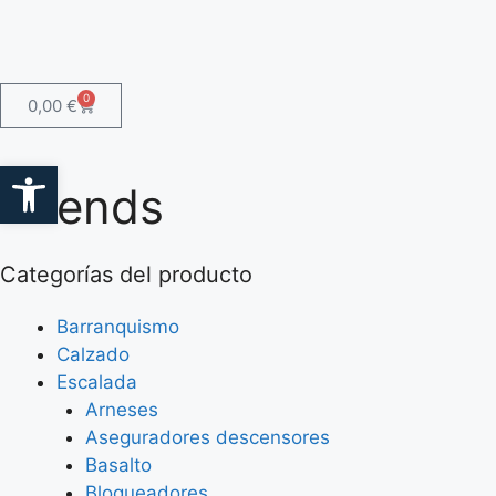
0
0,00
€
Abrir barra de herramientas
Friends
Categorías del producto
Barranquismo
Calzado
Escalada
Arneses
Aseguradores descensores
Basalto
Bloqueadores