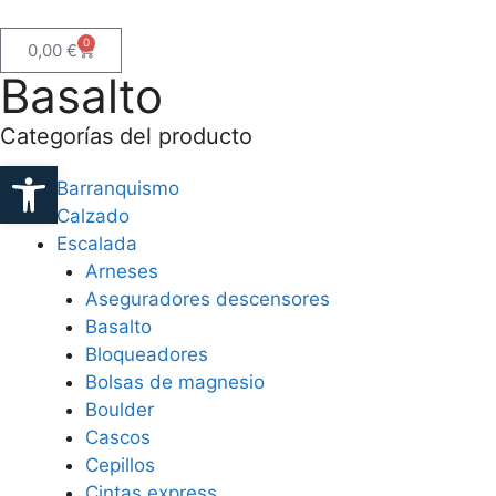
0
0,00
€
Basalto
Categorías del producto
Abrir barra de herramientas
Barranquismo
Calzado
Escalada
Arneses
Aseguradores descensores
Basalto
Bloqueadores
Bolsas de magnesio
Boulder
Cascos
Cepillos
Cintas express