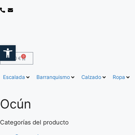
Abrir barra de herramientas
0
0,00
€
Escalada
Barranquismo
Calzado
Ropa
Ocún
Categorías del producto