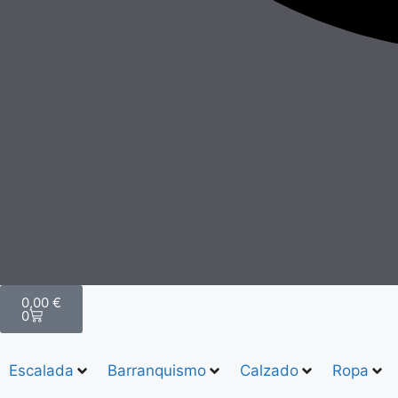
0,00
€
0
Escalada
Barranquismo
Calzado
Ropa