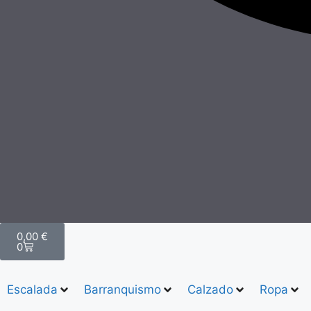
0,00
€
0
Escalada
Barranquismo
Calzado
Ropa