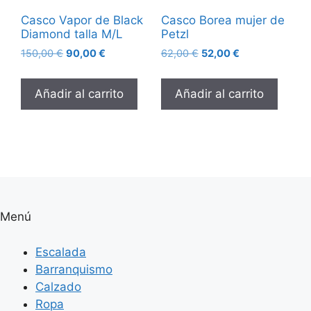
Casco Vapor de Black
Casco Borea mujer de
Diamond talla M/L
Petzl
El
El
El
El
150,00
€
90,00
€
62,00
€
52,00
€
precio
precio
precio
precio
original
actual
original
actual
Añadir al carrito
Añadir al carrito
era:
es:
era:
es:
150,00 €.
90,00 €.
62,00 €.
52,00 €.
Menú
Escalada
Barranquismo
Calzado
Ropa