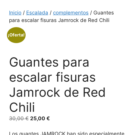
Inicio
/
Escalada
/
complementos
/ Guantes
para escalar fisuras Jamrock de Red Chili
¡Oferta!
Guantes para
escalar fisuras
Jamrock de Red
Chili
El
El
30,00
€
25,00
€
precio
precio
original
actual
Los guantes JAMROCK han sido especialmente