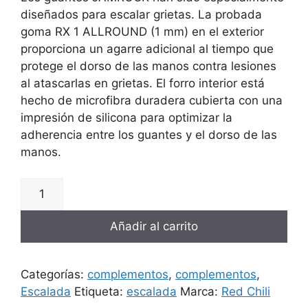
era:
es:
diseñados para escalar grietas. La probada
30,00 €.
25,00 €.
goma RX 1 ALLROUND (1 mm) en el exterior
proporciona un agarre adicional al tiempo que
protege el dorso de las manos contra lesiones
al atascarlas en grietas. El forro interior está
hecho de microfibra duradera cubierta con una
impresión de silicona para optimizar la
adherencia entre los guantes y el dorso de las
manos.
Guantes
para
escalar
Añadir al carrito
fisuras
Jamrock
de
Categorías:
complementos
,
complementos
,
Red
Escalada
Etiqueta:
escalada
Marca:
Red Chili
Chili