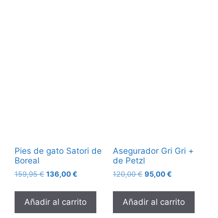
Pies de gato Satori de
Asegurador Gri Gri +
Boreal
de Petzl
El
El
El
El
159,95
€
136,00
€
120,00
€
95,00
€
precio
precio
precio
precio
original
actual
original
actual
Añadir al carrito
Añadir al carrito
era:
es:
era:
es:
159,95 €.
136,00 €.
120,00 €.
95,00 €.