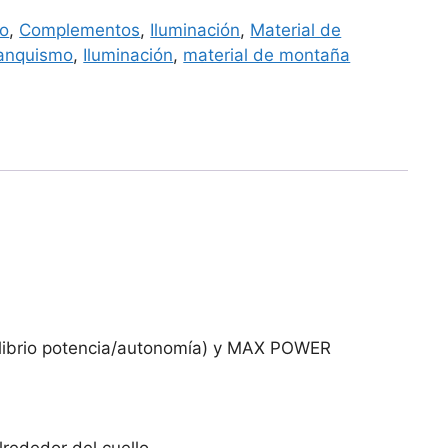
mo
,
Complementos
,
Iluminación
,
Material de
anquismo
,
Iluminación
,
material de montaña
librio potencia/autonomía) y MAX POWER
lrededor del cuello.