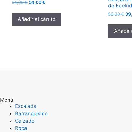
64,95
€
54,00
€
de Edelri
53,00
€
39
Añadir al carrito
Añadir a
Menú
Escalada
Barranquismo
Calzado
Ropa