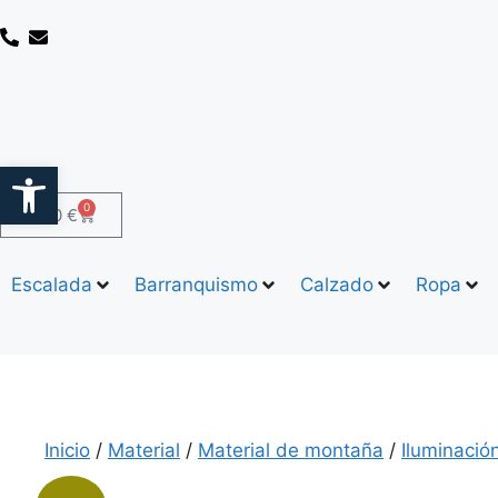
Abrir barra de herramientas
0
0,00
€
Escalada
Barranquismo
Calzado
Ropa
Inicio
/
Material
/
Material de montaña
/
Iluminació