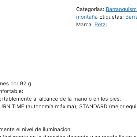
Categorías:
Barranquis
montaña
Etiquetas:
Barr
Marca:
Petzl
enes por 92 g.
fortable:
rtablemente al alcance de la mano o en los pies.
X BURN TIME (autonomía máxima), STANDARD (mejor equi
mente el nivel de iluminación.
y fácilmente en la dirección deseada y se puede llevar a