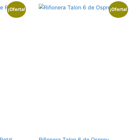
¡Oferta!
¡Oferta!
 Petzl
Riñonera Talon 6 de Osprey