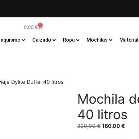
0
0,00
€
anquismo
Calzado
Ropa
Mochilas
Material
aje Dylite Duffel 40 litros
Mochila de
40 litros
200,00
€
180,00
€