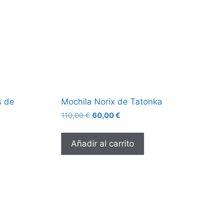
s de
Mochila Norix de Tatonka
110,00
€
60,00
€
Añadir al carrito