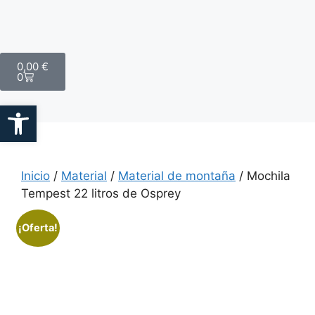
0,00
€
0
Abrir barra de herramientas
Inicio
/
Material
/
Material de montaña
/ Mochila
Tempest 22 litros de Osprey
¡Oferta!