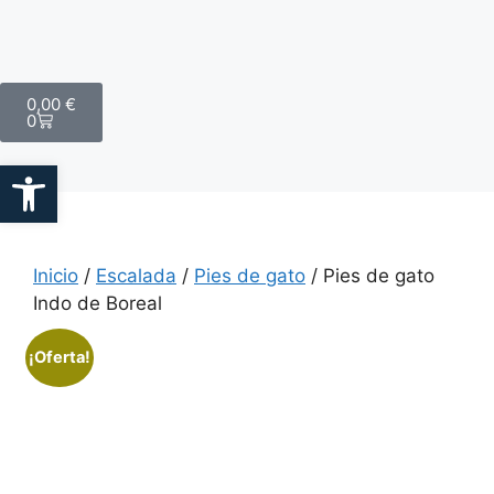
0,00
€
0
Abrir barra de herramientas
Inicio
/
Escalada
/
Pies de gato
/ Pies de gato
Indo de Boreal
¡Oferta!