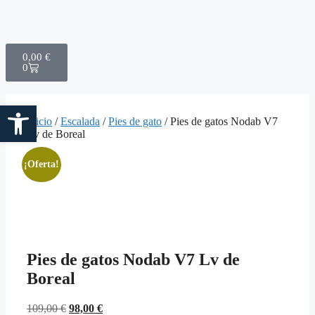
0,00
€
0
Abrir barra de herramientas
Inicio
/
Escalada
/
Pies de gato
/ Pies de gatos Nodab V7
Lv de Boreal
¡Oferta!
Pies de gatos Nodab V7 Lv de
Boreal
109,00
€
98,00
€