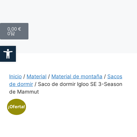
0,00
€
0
Abrir barra de herramientas
Inicio
/
Material
/
Material de montaña
/
Sacos
de dormir
/ Saco de dormir Igloo SE 3-Season
de Mammut
¡Oferta!