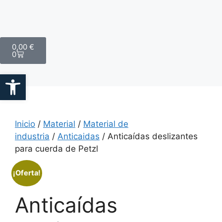
0,00
€
0
Abrir barra de herramientas
Inicio
/
Material
/
Material de
industria
/
Anticaidas
/ Anticaídas deslizantes
para cuerda de Petzl
¡Oferta!
Anticaídas