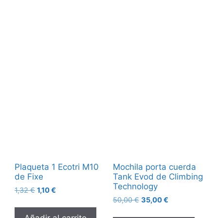
Plaqueta 1 Ecotri M10
Mochila porta cuerda
de Fixe
Tank Evod de Climbing
Technology
1,32
€
1,10
€
50,00
€
35,00
€