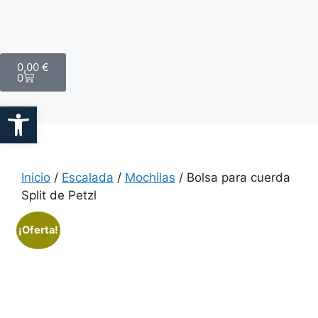
0,00
€
0
Abrir barra de herramientas
Inicio
/
Escalada
/
Mochilas
/ Bolsa para cuerda
Split de Petzl
¡Oferta!