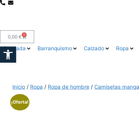
0
0,00
€
Abrir barra de herramientas
Escalada
Barranquismo
Calzado
Ropa
Inicio
/
Ropa
/
Ropa de hombre
/
Camisetas manga
¡Oferta!