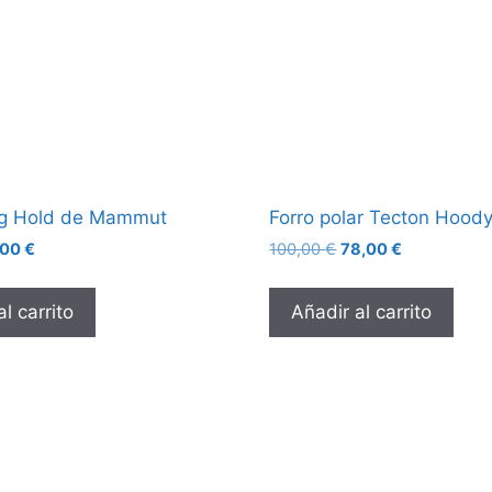
ag Hold de Mammut
Forro polar Tecton Hood
,00
€
100,00
€
78,00
€
l carrito
Añadir al carrito