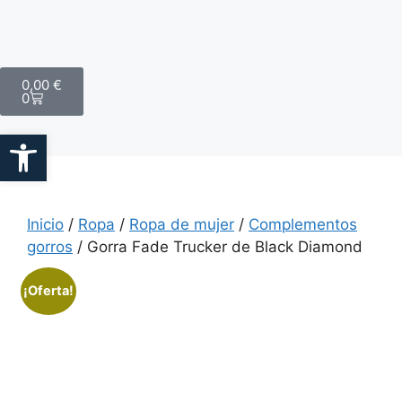
0,00
€
0
Abrir barra de herramientas
Inicio
/
Ropa
/
Ropa de mujer
/
Complementos
gorros
/ Gorra Fade Trucker de Black Diamond
¡Oferta!