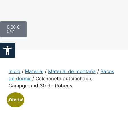
0,00
€
0
Abrir barra de herramientas
Inicio
/
Material
/
Material de montaña
/
Sacos
de dormir
/ Colchoneta autoinchable
Campground 30 de Robens
¡Oferta!