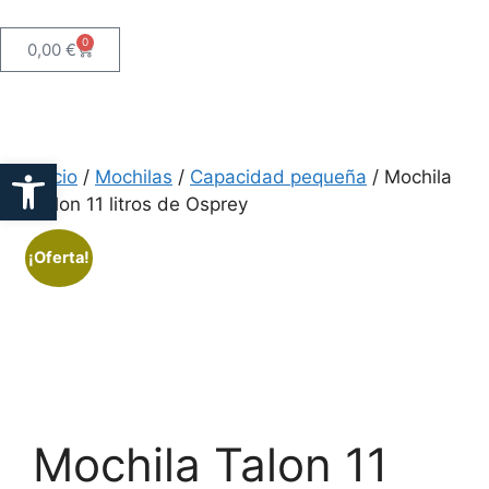
0
0,00
€
Abrir barra de herramientas
Inicio
/
Mochilas
/
Capacidad pequeña
/ Mochila
Talon 11 litros de Osprey
¡Oferta!
Mochila Talon 11