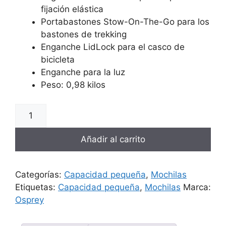
fijación elástica
Portabastones Stow-On-The-Go para los
bastones de trekking
Enganche LidLock para el casco de
bicicleta
Enganche para la luz
Peso: 0,98 kilos
Añadir al carrito
Categorías:
Capacidad pequeña
,
Mochilas
Etiquetas:
Capacidad pequeña
,
Mochilas
Marca:
Osprey