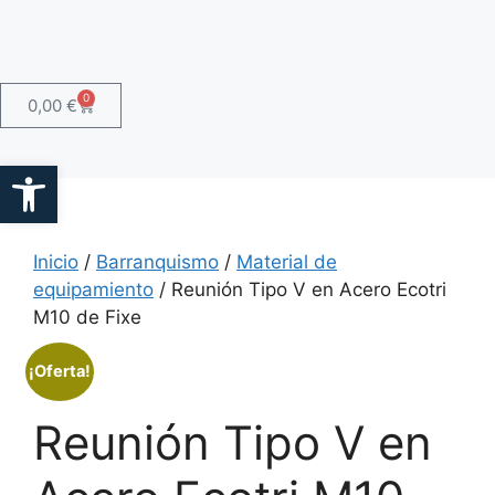
0
0,00
€
Abrir barra de herramientas
Inicio
/
Barranquismo
/
Material de
equipamiento
/ Reunión Tipo V en Acero Ecotri
M10 de Fixe
¡Oferta!
Reunión Tipo V en