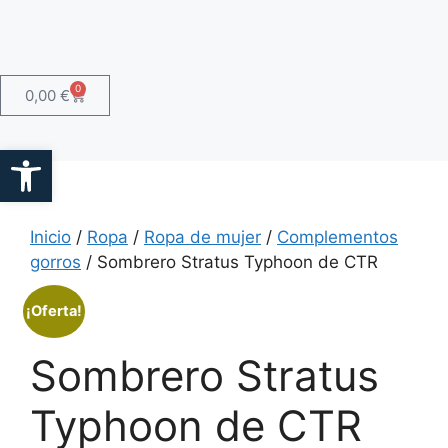
0
0,00
€
Abrir barra de herramientas
Inicio
/
Ropa
/
Ropa de mujer
/
Complementos
gorros
/ Sombrero Stratus Typhoon de CTR
¡Oferta!
Sombrero Stratus
Typhoon de CTR