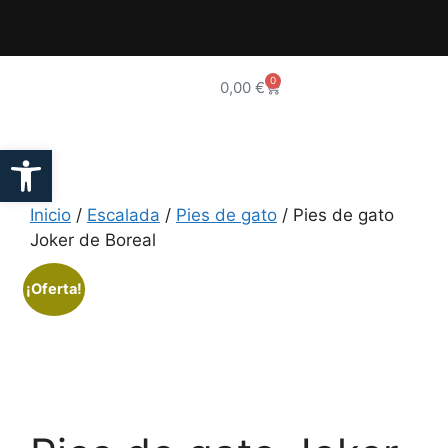
0
0,00
€
Abrir barra de herramientas
Inicio
/
Escalada
/
Pies de gato
/ Pies de gato
Joker de Boreal
¡Oferta!